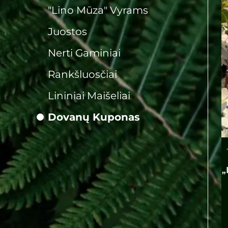
"Lino Mūza" Vyrams
Juostos
Nerti Gaminiai
Rankšluosčiai
Lininiai Maišeliai
Dovanų Kuponas
„