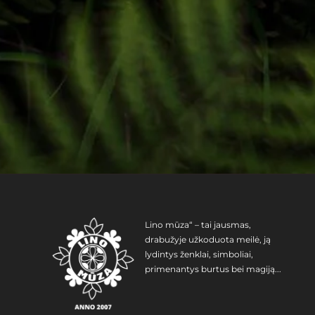
Lino mūza“ – tai jausmas,
drabužyje užkoduota meilė, ją
lydintys ženklai, simboliai,
primenantys burtus bei magiją...