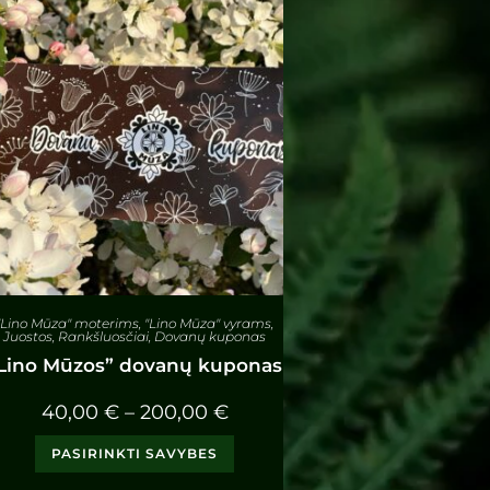
"Lino Mūza" moterims
,
"Lino Mūza" vyrams
,
Juostos
,
Rankšluosčiai
,
Dovanų kuponas
Lino Mūzos” dovanų kuponas
40,00
€
–
200,00
€
PASIRINKTI SAVYBES