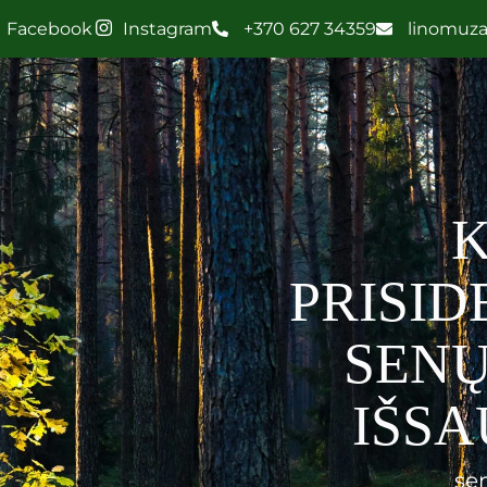
Facebook
Instagram
+370 627 34359
linomuz
PRISID
SENŲ
IŠSA
se