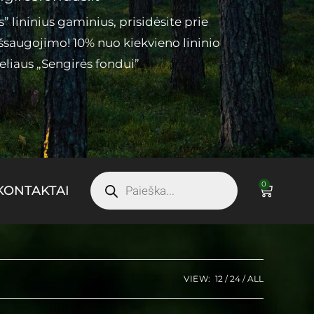
 lininius gaminius, prisidėsite prie
šsaugojimo! 10% nuo kiekvieno lininio
liaus „Sengirės fondui”
0
KONTAKTAI
VIEW:
12
24
ALL