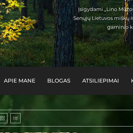
Įsigydami „Lino Mūzos”
Senųjų Lietuvos miškų i
gaminio ke
APIE MANE
BLOGAS
ATSILIEPIMAI