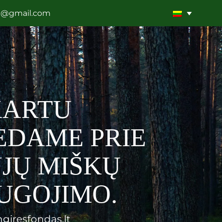
a@gmail.com
KARTU
EDAME PRIE
JŲ MIŠKŲ
UGOJIMO.
ngiresfondas.lt