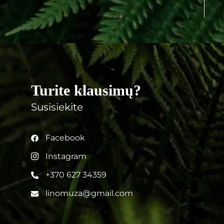
Turite klausimų?
Susisiekite
Facebook
Instagram
+370 627 34359
linomuza@gmail.com