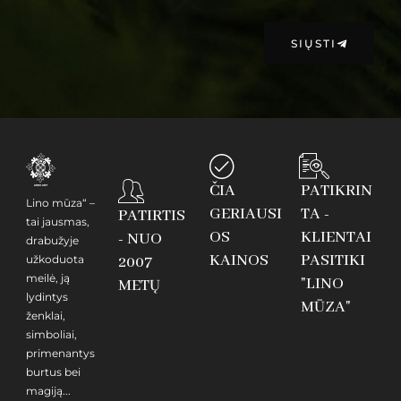
SIŲSTI
ČIA
PATIKRIN
Lino mūza“ –
GERIAUSI
TA -
PATIRTIS
tai jausmas,
OS
KLIENTAI
- NUO
drabužyje
KAINOS
PASITIKI
užkoduota
2007
meilė, ją
"LINO
METŲ
lydintys
MŪZA"
ženklai,
simboliai,
primenantys
burtus bei
magiją...