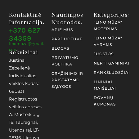
Kontaktinė
Naudingos
Kategorijos:
Informacija:
Nuorodos:
"LINO MŪZA"
+370 627
MOTERIMS
APIE MUS
34359
"LINO MŪZA"
PARDUOTUVĖ
linomuza@gmail.
VYRAMS
BLOGAS
com
Rekvizitai
JUOSTOS
PRIVATUMO
Justina
NERTI GAMINIAI
POLITIKA
Žebelienė
RANKŠLUOSČIAI
GRĄŽINIMO IR
Individualios
PRISTATYMO
LININIAI
veiklos kodas:
SĄLYGOS
MAIŠELIAI
690831
DOVANŲ
Registruotos
KUPONAS
veiklos adresas:
A. Musteikio g.
16, Tauragnai,
Utenos raj, LT-
28316, Lietuva