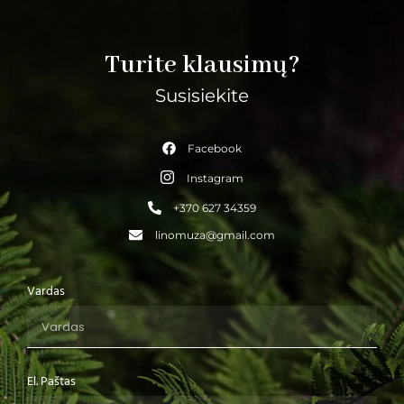
Turite klausimų?
Susisiekite
Facebook
Instagram
+370 627 34359
linomuza@gmail.com
Vardas
El. Paštas