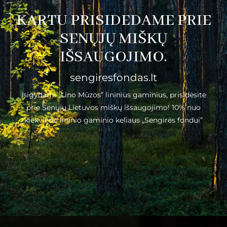
KARTU PRISIDEDAME PRIE
SENŲJŲ MIŠKŲ
IŠSAUGOJIMO.
sengiresfondas.lt
Įsigydami „Lino Mūzos” lininius gaminius, prisidėsite
prie Senųjų Lietuvos miškų išsaugojimo! 10% nuo
kiekvieno lininio gaminio keliaus „Sengirės fondui”