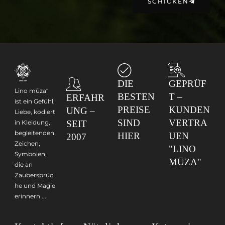
SCHICKEN
DIE
GEPRÜF
Lino mūza“
BESTEN
T –
ERFAHR
ist ein Gefühl,
PREISE
KUNDEN
UNG –
Liebe, kodiert
SIND
VERTRA
in Kleidung,
SEIT
begleitenden
HIER
UEN
2007
Zeichen,
"LINO
Symbolen,
MŪZA"
die an
Zaubersprüc
he und Magie
erinnern ...