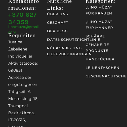
Kontaktinfo
Nützliche
Kategorien:
Rmationen:
Links:
„LINO MŪZA“
+370 627
FÜR FRAUEN
ÜBER UNS
34359
„LINO MŪZA“
GESCHÄFT
linomuza@gmail.
FÜR MÄNNER
DER BLOG
com
Requisiten
SCHÄRPE
DATENSCHUTZRICHTLINIE
Justina
GEHÄKELTE
RÜCKGABE- UND
Žebelienė
PRODUKTE
LIEFERBEDINGUNGEN
Individueller
HANDTÜCHER
Aktivitätscode:
LEINENTASCHEN
690831
GESCHENKGUTSCHE
Adresse der
eingetragenen
Tätigkeit: A.
Musteikio g. 16,
Tauragnai,
Bezirk Utena,
LT-28316,
Litauen