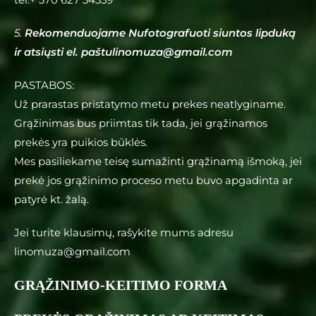
5.
Rekomenduojame Nufotografuoti siuntos lipduką
ir atsiųsti el. paštu
linomuza@gmail.com
PASTABOS:
Už prarastas pristatymo metu prekes neatlyginame.
Grąžinimas bus priimtas tik tada, jei grąžinamos
prekės yra puikios būklės.
Mes pasiliekame teisę sumažinti grąžinamą išmoką, jei
prekė jos grąžinimo proceso metu buvo apgadinta ar
patyrė kt. žalą.
Jei turite klausimų, rašykite mums adresu
linomuza@gmail.com
GRĄŽINIMO-KEITIMO FORMA