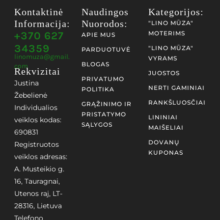
Kontaktinė
Naudingos
Kategorijos:
Informacija:
Nuorodos:
"LINO MŪZA"
+370 627
MOTERIMS
APIE MUS
34359
"LINO MŪZA"
PARDUOTUVĖ
linomuza@gmail.
VYRAMS
BLOGAS
com
Rekvizitai
JUOSTOS
PRIVATUMO
Justina
NERTI GAMINIAI
POLITIKA
Žebelienė
RANKŠLUOSČIAI
GRĄŽINIMO IR
Individualios
PRISTATYMO
LININIAI
veiklos kodas:
SĄLYGOS
MAIŠELIAI
690831
DOVANŲ
Registruotos
KUPONAS
veiklos adresas:
A. Musteikio g.
16, Tauragnai,
Utenos raj, LT-
28316, Lietuva
Telefono