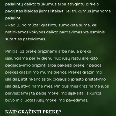
pašalintų daikto trūkumus arba atlygintų pirkėjo
pagrįstas išlaidas jiems ištaisyti, jei trūkumus įmanoma
pašalinti;
– kad „Lino mūza“ grąžintų sumokėtą sumą, kai
netinkamos kokybės daikto pardavimas yra esminis
sutarties pažeidimas.
Pinigai už prekę grąžinami arba nauja prekė
išsiunčiama per 14 dienų nuo jūsų raštu išreikšto
pageidavimo grąžinti arba pakeisti prekę ir pačios
prekės grąžinimo mums dienos. Prekės grąžinimo
išlaidas, atitinkančias tik pigiausio įprasto pristatymo
išlaidas, atlyginame mes. Pinigus mes grąžiname juos
pervesdami į tą pačią mokėjimo sąskaitą, iš kurios
buvo inicijuotas jūsų mokėjimo pavedimas.
KAIP GRĄŽINTI PREKĘ?