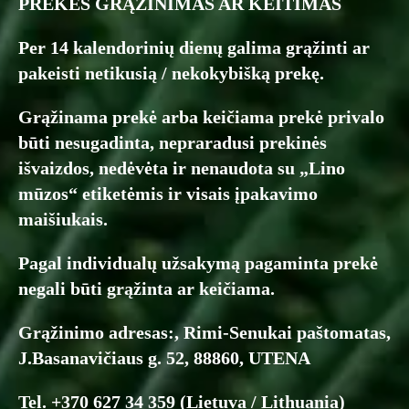
PREKĖS GRĄŽINIMAS AR KEITIMAS
Per 14 kalendorinių dienų galima grąžinti ar
pakeisti netikusią / nekokybišką prekę.
Grąžinama prekė arba keičiama prekė privalo
būti nesugadinta, nepraradusi prekinės
išvaizdos, nedėvėta ir nenaudota su „Lino
mūzos“ etiketėmis ir visais įpakavimo
maišiukais.
Pagal individualų užsakymą pagaminta prekė
negali būti grąžinta ar keičiama.
Grąžinimo adresas:, Rimi-Senukai paštomatas,
J.Basanavičiaus g. 52, 88860, UTENA
Tel. +370 627 34 359 (Lietuva / Lithuania)