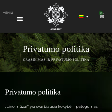
MENIU
0
Products search
Privatumo politika
GRĄŽINIMAS IR PRIVATUMO POLITIKA
Privatumo politika
GRĄŽINIMAS IR PRIVATUMO POLITIKA
„Lino mūzai“ yra svarbiausia kokybė ir patogumas.