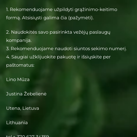
1. Rekomenduojame užpildyti grąžinimo-keitimo
formą. Atsisiųsti galima čia (pažymėti).
2. Naudokitės savo pasirinkta vežėjų paslaugų
kompanija.
3. Rekomenduojame naudoti siuntos sekimo numerį.
4. Saugiai užklijuokite pakuotę ir išsiųskite per
paštomatus:
Lino Mūza
Justina Žebelienė
Utena, Lietuva
Lithuania
tel.+ 370 627 34359