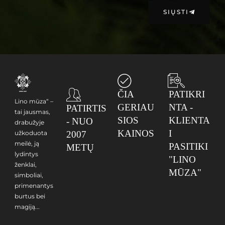
SIŲSTI
ČIA
PATIKRI
Lino mūza“ –
GERIAU
NTA -
PATIRTIS
tai jausmas,
SIOS
KLIENTA
- NUO
drabužyje
KAINOS
I
užkoduota
2007
meilė, ją
PASITIKI
METŲ
lydintys
"LINO
ženklai,
MŪZA"
simboliai,
primenantys
burtus bei
magiją...