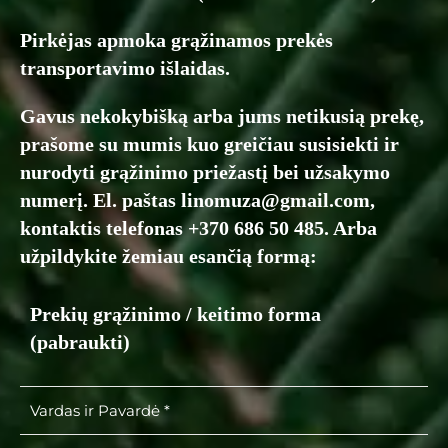
Pirkėjas apmoka grąžinamos prekės
transportavimo išlaidas.
Gavus nekokybišką arba jums netikusią prekę,
prašome su mumis kuo greičiau susisiekti ir
nurodyti grąžinimo priežastį bei užsakymo
numerį. El. paštas
linomuza@gmail.com
,
kontaktis telefonas +370 686 50 485. Arba
užpildykite žemiau esančią formą:
Prekių grąžinimo / keitimo forma
(pabraukti)
Vardas ir Pavardė *