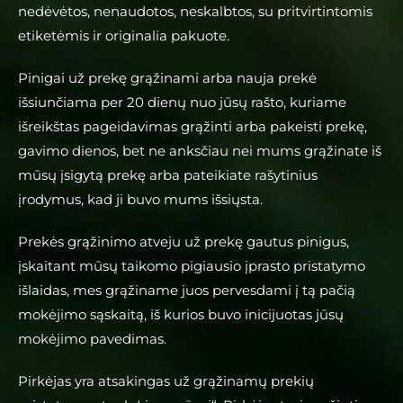
nedėvėtos, nenaudotos, neskalbtos, su pritvirtintomis
etiketėmis ir originalia pakuote.
Pinigai už prekę grąžinami arba nauja prekė
išsiunčiama per 20 dienų nuo jūsų rašto, kuriame
išreikštas pageidavimas grąžinti arba pakeisti prekę,
gavimo dienos, bet ne anksčiau nei mums grąžinate iš
mūsų įsigytą prekę arba pateikiate rašytinius
įrodymus, kad ji buvo mums išsiųsta.
Prekės grąžinimo atveju už prekę gautus pinigus,
įskaitant mūsų taikomo pigiausio įprasto pristatymo
išlaidas, mes grąžiname juos pervesdami į tą pačią
mokėjimo sąskaitą, iš kurios buvo inicijuotas jūsų
mokėjimo pavedimas.
Pirkėjas yra atsakingas už grąžinamų prekių