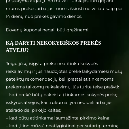
pristatymą atgal „Lino mūzai“. Pirkėjas turi grąžinti
mums prekes arba jas mums išsiųsti ne vėliau kaip per
14 dienų nuo prekės gavimo dienos.
Dovanų kuponai negali būti grąžinami.
KĄ DARYTI NEKOKYBIŠKOS PREKĖS
ATVEJU?
Jeigu jūsų įsigyta prekė neatitinka kokybės
reikalavimų ir jūs naudojotės preke laikydamiesi mūsų
pateiktų rekomendacijų bei įprastai atitinkamoms
prekėms taikomų reikalavimų, jūs turite teisę prašyti:
– kad prekė būtų pakeista į tinkamos kokybės prekę,
išskyrus atvejus, kai trūkumai yra nedideli arba jie
atsirado dėl pirkėjo kaltės;
– kad būtų atitinkamai sumažinta pirkimo kaina;
– kad „Lino mūza“ neatlygintinai per sutartą terminą