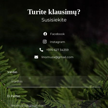
Turite klausimų?
Susisiekite
Facebook
Instagram
+370 627 34359
linomuza@gmail.com
Vardas
El. Paštas