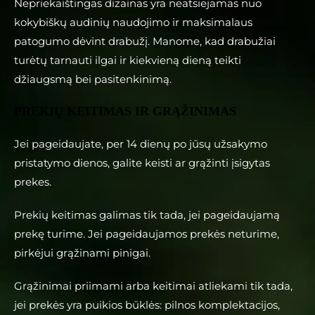
Nepriekaištingas dizainas yra neatsiejamas nuo
kokybiškų audinių naudojimo ir maksimalaus
patogumo dėvint drabužį. Manome, kad drabužiai
turėtų tarnauti ilgai ir kiekvieną dieną teikti
džiaugsmą bei pasitenkinimą.
PREKIŲ KEITIMAS IR GRĄŽINIMAS
Jei pageidaujate, per 14 dienų po jūsų užsakymo
pristatymo dienos, galite keisti ar grąžinti įsigytas
prekes.
Prekių keitimas galimas tik tada, jei pageidaujamą
prekę turime. Jei pageidaujamos prekės neturime,
pirkėjui grąžinami pinigai.
Grąžinimai priimami arba keitimai atliekami tik tada,
jei prekės yra puikios būklės: pilnos komplektacijos,