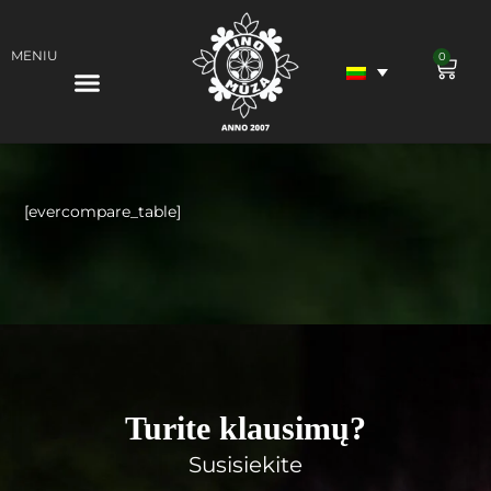
MENIU
0
Products search
[evercompare_table]
Turite klausimų?
Susisiekite