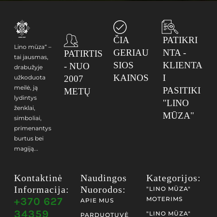
ČIA
PATIKRI
Lino mūza“ –
GERIAU
NTA -
PATIRTIS
tai jausmas,
SIOS
KLIENTA
- NUO
drabužyje
KAINOS
I
užkoduota
2007
meilė, ją
PASITIKI
METŲ
lydintys
"LINO
ženklai,
MŪZA"
simboliai,
primenantys
burtus bei
magiją...
Kontaktinė
Naudingos
Kategorijos:
Informacija:
Nuorodos:
"LINO MŪZA"
+370 627
MOTERIMS
APIE MUS
34359
"LINO MŪZA"
PARDUOTUVĖ