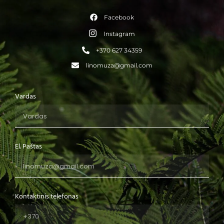
Facebook
Instagram
+370 627 34359
linomuza@gmail.com
Vardas
El. Paštas
Kontaktinis telefonas