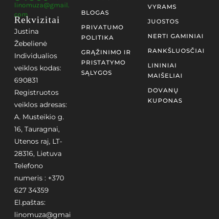
linomuza@gmail.
VYRAMS
BLOGAS
com
Rekvizitai
JUOSTOS
PRIVATUMO
Justina
NERTI GAMINIAI
POLITIKA
Žebelienė
RANKŠLUOSČIAI
GRĄŽINIMO IR
Individualios
PRISTATYMO
LININIAI
veiklos kodas:
SĄLYGOS
MAIŠELIAI
690831
DOVANŲ
Registruotos
KUPONAS
veiklos adresas:
A. Musteikio g.
16, Tauragnai,
Utenos raj, LT-
28316, Lietuva
Telefono
numeris : +370
627 34359
El.paštas:
linomuza@gmai