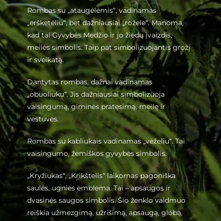
Rombas su „ataugėlėmis“, vadinamas
„eršketėliu“, bet dažniausiai „rožele“. Manoma,
kad tai Gyvybės Medžio ir jo žiedų įvaizdis,
meilės simbolis. Taip pat simbolizuojantis grožį
ir sveikatą.
Dantytas rombas, dažnai vadinamas
„obuoliuku“. Jis dažniausiai simbolizuoja
vaisingumą, giminės pratęsimą, meilę ir
vestuves.
Rombas su kabliukais vadinamas „vėželiu“. Tai
vaisingumo, žemiškos gyvybės simbolis.
„Kryžiukas“, „Krikštelis“ laikomas pagoniška
saulės, ugnies emblema. Tai – apsaugos ir
dvasinės saugos simbolis. Šio ženklo vaidmuo
reiškia užmezgimą, užrišimą, apsaugą, globą,