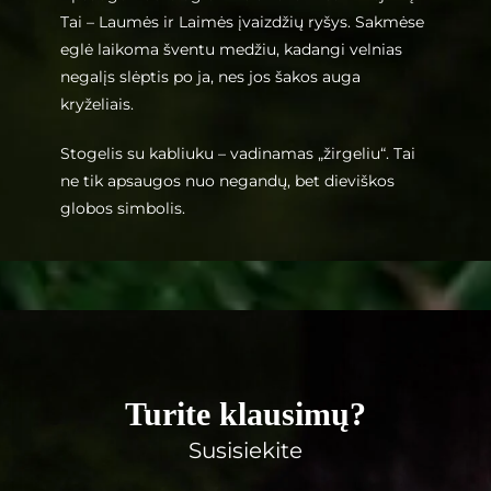
Tai – Laumės ir Laimės įvaizdžių ryšys. Sakmėse
eglė laikoma šventu medžiu, kadangi velnias
negalįs slėptis po ja, nes jos šakos auga
kryželiais.
Stogelis su kabliuku – vadinamas „žirgeliu“. Tai
ne tik apsaugos nuo negandų, bet dieviškos
globos simbolis.
Turite klausimų?
Susisiekite