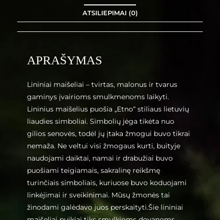
ATSILIEPIMAI (0)
APRAŠYMAS
Lininiai maišeliai – tvirtas, malonus ir tvarus
gaminys įvairioms smulkmenoms laikyti.
Lininius maišelius puošia „Etno“ stiliaus lietuvių
liaudies simboliai. Simbolių jėga tikėta nuo
gilios senovės, todėl jų įtaka žmogui buvo tikrai
nemaža. Ne veltui visi žmogaus kurti, buityje
naudojami daiktai, namai ir drabužiai buvo
puošiami teigiamais, sakralinę reikšmę
turinčiais simboliais, kuriuose buvo koduojami
linkėjimai ir sveikinimai. Mūsų žmonės tai
žinodami galėdavo juos perskaityti.Šie lininiai
maišeliai puikiai tiks smulkioms dovanoms