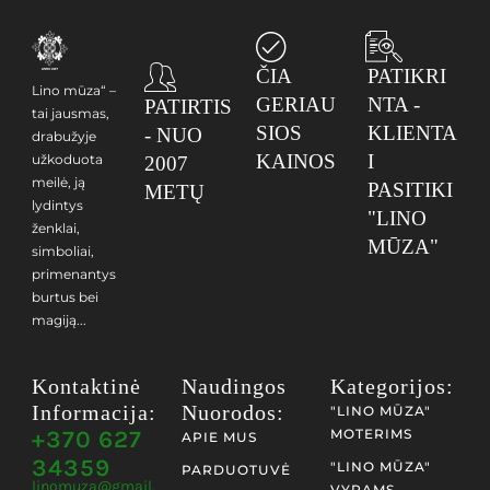
ČIA
PATIKRI
Lino mūza“ –
GERIAU
NTA -
PATIRTIS
tai jausmas,
SIOS
KLIENTA
- NUO
drabužyje
KAINOS
I
užkoduota
2007
meilė, ją
PASITIKI
METŲ
lydintys
"LINO
ženklai,
MŪZA"
simboliai,
primenantys
burtus bei
magiją...
Kontaktinė
Naudingos
Kategorijos:
Informacija:
Nuorodos:
"LINO MŪZA"
+370 627
MOTERIMS
APIE MUS
34359
"LINO MŪZA"
PARDUOTUVĖ
linomuza@gmail.
VYRAMS