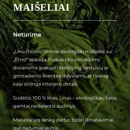
MAIŠELIAI
Neturime
„Lino mūzos“ lininiai ekologiški maišeliai su
„Etno“ spauda. Puikiai tiks smulkioms
dovanoms įpakuoti krikštynų, vestuvių ar
gimtadienio šventės dalyviams, ar tiesiog
kaip stilinga interjero detalė.
Sudėtis: 100 % linas. Linas – ekologiškas, žalos
gamtai nedarantis audinys.
Maišeliai yra rankų darbo, todėl išmatavimai
gali nežymiai skirtis.