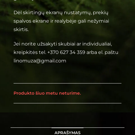
Dėl skirtingų ekranų nustatymų, prekių
spalvos ekrane ir realybėje gali nežymiai
skirtis.
Jei norite užsakyti skubiai ar individualiai,
kreipkitės tel. +370 627 34 359 arba el. paštu
linomuza@gmail.com
Produkto šiuo metu neturime.
APRAŠYMAS