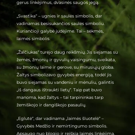
gerus linkėjimus, dvasinės saugos jėgą.
„Svastika“ – ugnies ir saulės simbolis, dar
vadinamas besisukančios saulės simboliu.
Kuriančioji galybė judėjime. Tai – sėkmės,
laimės simbolis.
„Žalčiukas“ turėjo daug reikšmių. Jis siejamas su
žemės, žmonių ir gyvulių vaisingumu, sveikata,
su žmonių laime ir gerove, su mirusiųjų globa.
Žaltys simbolizavo gyvybės energiją, todėl jis
buvo siejamas su vandeniu ir mėnuliu, galintis
„iš dangaus ištraukti lietų“. Taip pat buvo
manoma, kad žaltys – tai tarpininkas tarp
žemiškojo ir dangiškojo pasaulių.
„Eglutė“, dar vadinama „laimės šluotelė“ –
Gyvybės Medžio ir nemirtingumo simbolis.
Apsaugo nuo blogio ir reiškia laimės linkėjimą.