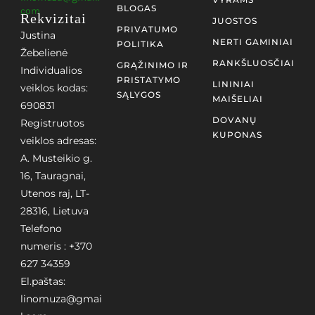
BLOGAS
com
Rekvizitai
JUOSTOS
PRIVATUMO
Justina
NERTI GAMINIAI
POLITIKA
Žebelienė
RANKŠLUOSČIAI
GRĄŽINIMO IR
Individualios
PRISTATYMO
LININIAI
veiklos kodas:
SĄLYGOS
MAIŠELIAI
690831
DOVANŲ
Registruotos
KUPONAS
veiklos adresas:
A. Musteikio g.
16, Tauragnai,
Utenos raj, LT-
28316, Lietuva
Telefono
numeris : +370
627 34359
El.paštas:
linomuza@gmai