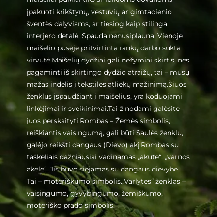
įpakuoti krikštynų, vestuvių ar gimtadienio
šventės dalyviams, ar tiesiog kaip stilinga
interjero detalė. Spauda nenusiplauna. Vienoje
maišelio pusėje pritvirtinta rankų darbo sukta
virvutė.Maišelių dydžiai gali nežymiai skirtis, nes
pagaminti iš skirtingo dydžio atraižų, tai – mūsų
mažas indėlis į tekstilės atliekų mažinimą.Šiuos
ženklus įspaudžiant į maišelius, yra koduojami
linkėjimai ir sveikinimai.Tai žinodami galėsite
juos perskaityti.Rombas – Žemės simbolis,
reiškiantis vaisingumą, gali būti Saulės ženklu,
galėjo reikšti dangaus (Dievo) akį.Rombas su
taškeliais dažniausiai vadinamas „akute“, „varnos
akele“. Jis buvo siejamas su dangaus dievybe.
Tai – moteriškumo simbolis.„Varlytės“ ženklas –
vaisingumo, gyvybingumo, žemiškumo,
moteriško prado simbolis.