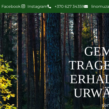
Facebook
Instagram
+370 627 34359
linomuz
GE
TRAGE
ERHA
URWÄ
se