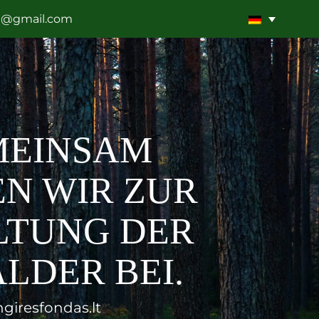
a@gmail.com
MEINSAM
N WIR ZUR
LTUNG DER
LDER BEI.
ngiresfondas.lt