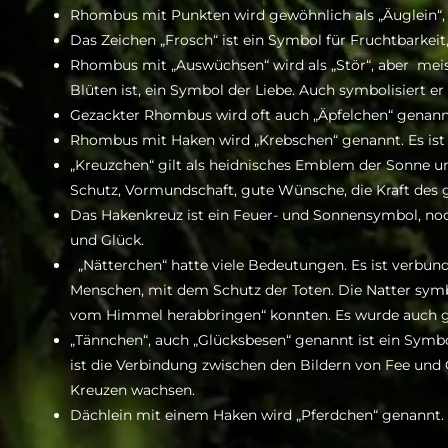
Rhombus mit Punkten wird gewöhnlich als „Äuglein“, 
Das Zeichen „Frosch“ ist ein Symbol für Fruchtbarkeit,
Rhombus mit „Auswüchsen“ wird als „Stör“, aber mei
Blüten ist, ein Symbol der Liebe. Auch symbolisiert e
Gezackter Rhombus wird oft auch „Äpfelchen“ genannt
Rhombus mit Haken wird „Krebschen“ genannt. Es ist e
„Kreuzchen“ gilt als heidnisches Emblem der Sonne und
Schutz, Vormundschaft, gute Wünsche, die Kraft des g
Das Hakenkreuz ist ein Feuer- und Sonnensymbol, noch
und Glück.
„Nätterchen“ hatte viele Bedeutungen. Es ist verbun
Menschen, mit dem Schutz der Toten. Die Natter symb
vom Himmel herabbringen“ konnten. Es wurde auch geg
„Tännchen“, auch „Glücksbesen“ genannt ist ein Symb
ist die Verbindung zwischen den Bildern von Fee und Gl
Kreuzen wachsen.
Dächlein mit einem Haken wird „Pferdchen“ genannt. E