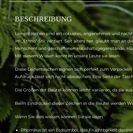
BESCHREIBUNG
Leinentaschen sind ein robustes, angenehmes und nachha
im „Ethno“-Stil verziert. Seit alters her glaubt man an d
Menschenhand geschaffenen Haushaltsgegenstände, Häus
Mit diesem Wissen konnten unsere Leute sie lesen.
Diese Leinentaschen eignen sich perfekt zum Verpacken kl
Aufdruck lässt sich nicht abwaschen. Eine Seite der Tasc
Die Größen der Beutel können leicht variieren, da sie aus
Beim Eindrücken dieser Zeichen in die Beutel werden W
Wenn Sie dies wissen, können Sie sie lesen.
Rhombus ist ein Erdsymbol, das Fruchtbarkeit darste