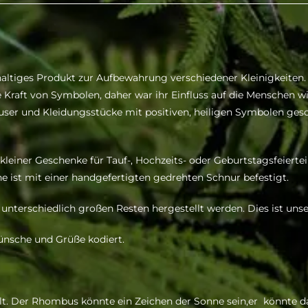
ltiges Produkt zur Aufbewahrung verschiedener Kleinigkeiten.
ie Kraft von Symbolen, daher war ihr Einfluss auf die Menschen w
er und Kleidungsstücke mit positiven, heiligen Symbolen ges
einer Geschenke für Tauf-, Hochzeits- oder Geburtstagsfeierteiln
he ist mit einer handgefertigten gedrehten Schnur befestigt.
 unterschiedlich großen Resten hergestellt werden. Dies ist unse
ünsche und Grüße kodiert.
llt. Der Rhombus könnte ein Zeichen der Sonne sein,er könnte 