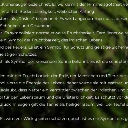
„Krähenauge“ bezeichnet. Er wurde mit der Himmelsgottheit verb
 Vitalität, Bodenständigkeit, weiblichen Anfang.
stens als „Röslein“ bezeichnet. Es wird angenommen, dass dies
r Schönheit und Gesundheit.
. Es symbolisiert normalerweise Fruchtbarkeit, Familienerweite
in Symbol der Fruchtbarkeit, des irdischen Lebens.
 des Feuers. Es ist ein Symbol für Schutz und geistige Sicherhe
eistigen Schutzes.
 als Symbol der kreisenden Sonne bekannt. Es ist die schöpferis
den mit der Fruchtbarkeit der Erde, der Menschen und Tiere, d
olisierte die Energie des Lebens, daher wurde sie mit Wasser 
laubt, dass Natter ein Vermittler zwischen der irdischen und d
ol für den Lebensbaum und die Unsterblichkeit. Es schützt vo
ück. In Sagen gilt die Tanne als heiliger Baum, weil der Teufel s
s wird vor Widrigkeiten schützen, auch ist es ein Symbol des g