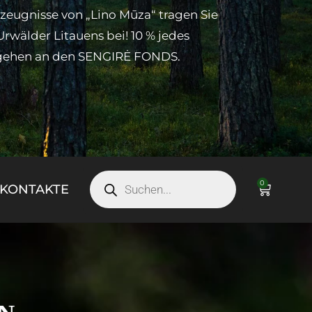
zeugnisse von „Lino Mūza“ tragen Sie
Urwälder Litauens bei! 10 % jedes
gehen an den SENGIRĖ FONDS.
0
KONTAKTE
N